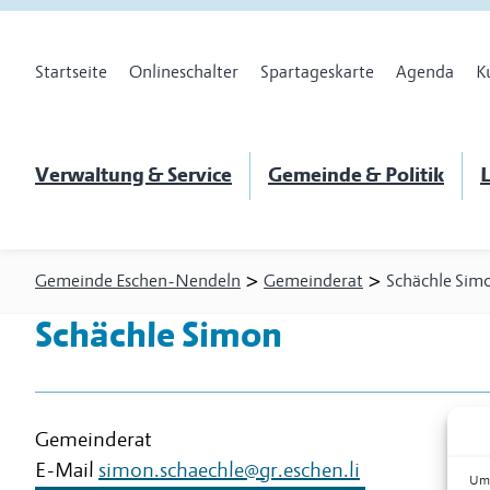
Startseite
Onlineschalter
Spartageskarte
Agenda
K
Verwaltung & Service
Gemeinde & Politik
L
>
>
Gemeinde Eschen-Nendeln
Gemeinderat
Schächle Sim
Schächle Simon
Gemeinderat
E-Mail
simon.schaechle@gr.eschen.li
Um 