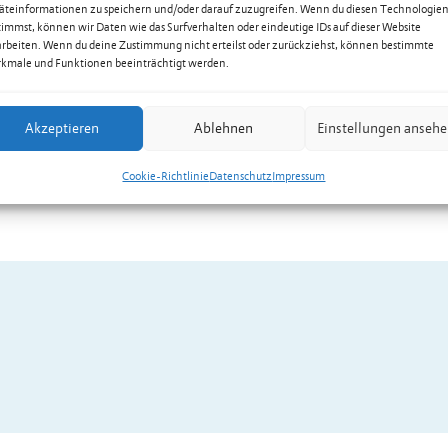
äteinformationen zu speichern und/oder darauf zuzugreifen. Wenn du diesen Technologie
timmst, können wir Daten wie das Surfverhalten oder eindeutige IDs auf dieser Website
arbeiten. Wenn du deine Zustimmung nicht erteilst oder zurückziehst, können bestimmte
kmale und Funktionen beeinträchtigt werden.
Akzeptieren
Ablehnen
Einstellungen anseh
Cookie-Richtlinie
Datenschutz
Impressum