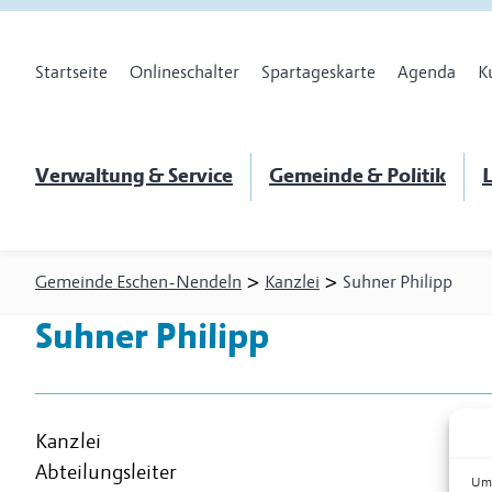
Startseite
Onlineschalter
Spartageskarte
Agenda
K
Verwaltung & Service
Gemeinde & Politik
L
>
>
Gemeinde Eschen-Nendeln
Kanzlei
Suhner Philipp
Suhner Philipp
Kanzlei
Abteilungsleiter
Um 