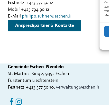
Festnetz
+423 377 50 12
Ger
zus
Mobil
+423 794 90 12
ver
E-Mail
philipp.suhner@eschen.li
Mer
Ansprechpartner & Kontakte
Gemeinde Eschen-Nendeln
St. Martins-Ring 2, 9492 Eschen
Fürstentum Liechtenstein
Festnetz
+423 377 50 10
,
verwaltung@eschen.li
Eschen Nendeln auf Facebook
Eschen Nendeln auf Instagram