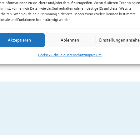
äteinformationen zu speichern und/oder darauf zuzugreifen. Wenn du diesen Technologie
timmst, können wir Daten wie das Surfverhalten oder eindeutige IDs auf dieser Website
arbeiten. Wenn du deine Zustimmung nicht erteilst oder zurückziehst, können bestimmte
kmale und Funktionen beeinträchtigt werden.
Akzeptieren
Ablehnen
Einstellungen anseh
Cookie-Richtlinie
Datenschutz
Impressum