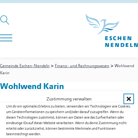
>
>
Gemeinde Eschen-Nendeln
Finanz- und Rechnungswesen
Wohlwend
Karin
Wohlwend Karin
Zustimmung verwalten
Um dir ein optimales Erlebnis zu bieten, verwenden wir Technologien wie Cookies,
Finanz- und Rechnungswesen
um Geräteinformationen zu speichern und/oder darauf zuzugreifen. Wenn du
Steuerwesen
diesen Technologien zustimmst, können wir Daten wie das Surfverhalten oder
eindeutige IDs auf dieser Website verarbeiten. Wenn du deine Zustimmung nicht
Festnetz
+423 377 50 06
erteilst oder zurückziehst, können bestimmte Merkmale und Funktionen
E-Mail
karin.wohlwend@eschen.li
beeinträchtigt werden.