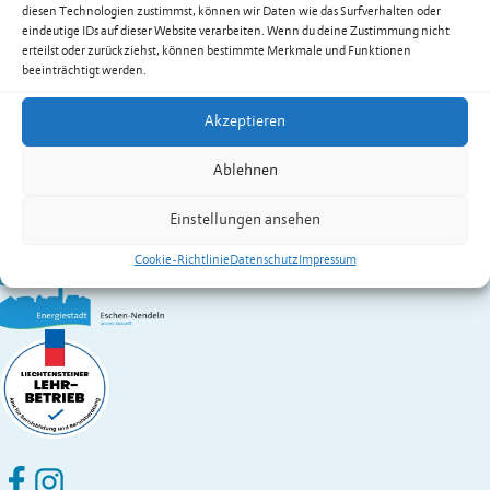
Erreichbar: Montag, Dienstag- und
diesen Technologien zustimmst, können wir Daten wie das Surfverhalten oder
Mittwochvormittag, Donnerstag,
eindeutige IDs auf dieser Website verarbeiten. Wenn du deine Zustimmung nicht
erteilst oder zurückziehst, können bestimmte Merkmale und Funktionen
Freitagvormittag
beeinträchtigt werden.
Ansprechpartner & Kontakte
Akzeptieren
Gemeinde Eschen-Nendeln
St. Martins-Ring 2, 9492 Eschen
Ablehnen
Fürstentum Liechtenstein
Festnetz
+423 377 50 10
,
verwaltung@eschen.li
Einstellungen ansehen
Cookie-Richtlinie
Datenschutz
Impressum