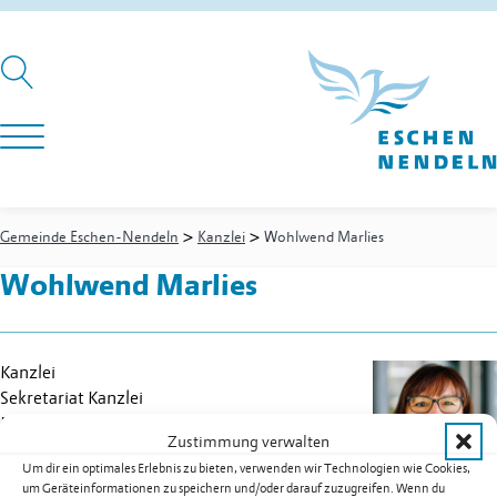
>
>
Gemeinde Eschen-Nendeln
Kanzlei
Wohlwend Marlies
Wohlwend Marlies
Kanzlei
Sekretariat Kanzlei
Festnetz
+423 377 49 91
Zustimmung verwalten
Mobil
+423 794 90 25
Um dir ein optimales Erlebnis zu bieten, verwenden wir Technologien wie Cookies,
E-Mail
marlies.wohlwend@eschen.li
um Geräteinformationen zu speichern und/oder darauf zuzugreifen. Wenn du