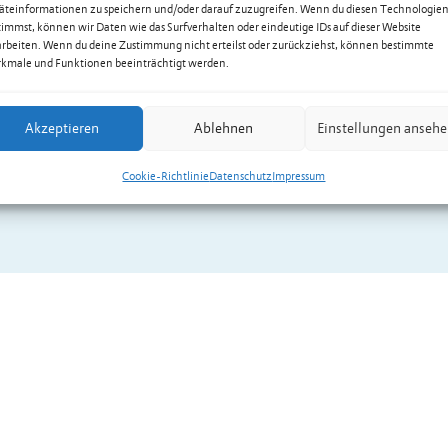
äteinformationen zu speichern und/oder darauf zuzugreifen. Wenn du diesen Technologie
timmst, können wir Daten wie das Surfverhalten oder eindeutige IDs auf dieser Website
arbeiten. Wenn du deine Zustimmung nicht erteilst oder zurückziehst, können bestimmte
kmale und Funktionen beeinträchtigt werden.
Akzeptieren
Ablehnen
Einstellungen anseh
Cookie-Richtlinie
Datenschutz
Impressum