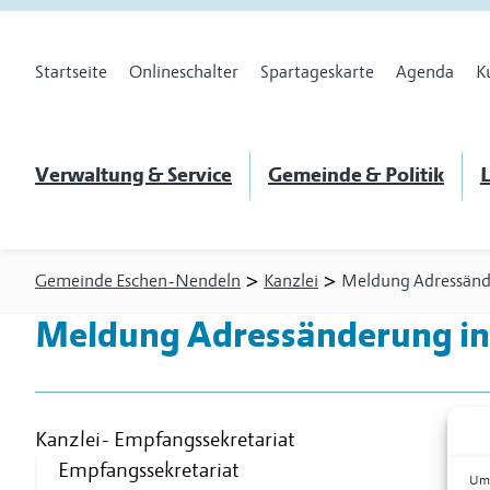
Startseite
Onlineschalter
Spartageskarte
Agenda
K
Verwaltung & Service
Gemeinde & Politik
L
>
>
Gemeinde Eschen-Nendeln
Kanzlei
Meldung Adressän
Meldung Adressänderung
in
Kanzlei
-
Empfangssekretariat
Empfangssekretariat
Um 