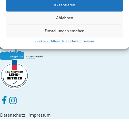
Akzeptieren
Gemeinde Eschen-Nendeln
St. Martins-Ring 2, 9492 Eschen
Ablehnen
Fürstentum Liechtenstein
Festnetz
+423 377 50 10
,
verwaltung@eschen.li
Einstellungen ansehen
Cookie-Richtlinie
Datenschutz
Impressum
Eschen Nendeln auf Facebook
Eschen Nendeln auf Instagram
Datenschutz
|
Impressum