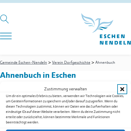
>
>
Gemeinde Eschen-Nendeln
Verein Dorfgeschichte
Ahnenbuch
Ahnenbuch
in Eschen
Zustimmung verwalten
Um dir ein optimales Erlebnis zu bieten, verwenden wir Technologien wie Cookies,
Verein Dorfgeschichte
-
Präsident
um Geräteinformationen zu speichern und/oder darauf zuzugreifen. Wenn du
Weitere Informationen: Verein Dorfgeschichte
diesen Technologien zustimmst, können wir Daten wie das Surfverhalten oder
Gstöhl Gustav
eindeutige IDs auf dieser Website verarbeiten. Wenn du deine Zustimmung nicht
erteilst oder zurückziehst, können bestimmte Merkmale und Funktionen
praesident@dorfgeschichte.li
beeinträchtigt werden.
Zur Übersicht der Dienstleistungen & Services