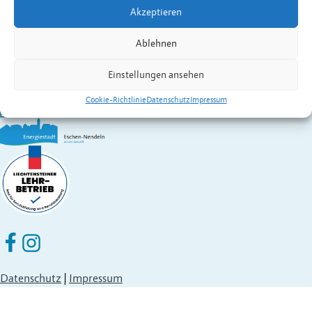
Akzeptieren
Gemeinde Eschen-Nendeln
St. Martins-Ring 2, 9492 Eschen
Ablehnen
Fürstentum Liechtenstein
Festnetz
+423 377 50 10
,
verwaltung@eschen.li
Einstellungen ansehen
Cookie-Richtlinie
Datenschutz
Impressum
Eschen Nendeln auf Facebook
Eschen Nendeln auf Instagram
Datenschutz
|
Impressum