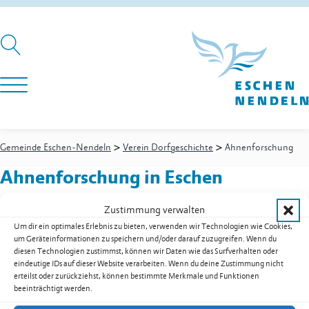
>
>
Gemeinde Eschen-Nendeln
Verein Dorfgeschichte
Ahnenforschung
Ahnenforschung
in Eschen
Zustimmung verwalten
Um dir ein optimales Erlebnis zu bieten, verwenden wir Technologien wie Cookies,
Verein Dorfgeschichte
-
Präsident
um Geräteinformationen zu speichern und/oder darauf zuzugreifen. Wenn du
Weitere Informationen: Verein Dorfgeschichte
diesen Technologien zustimmst, können wir Daten wie das Surfverhalten oder
Gstöhl Gustav
eindeutige IDs auf dieser Website verarbeiten. Wenn du deine Zustimmung nicht
erteilst oder zurückziehst, können bestimmte Merkmale und Funktionen
praesident@dorfgeschichte.li
beeinträchtigt werden.
Zur Übersicht der Dienstleistungen & Services