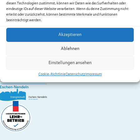
Suhner Philipp
diesen Technologien zustimmst, können wir Daten wie das Surfverhalten oder
Festnetz
+423 377 50 12
eindeutige IDs auf dieser Website verarbeiten. Wenn du deine Zustimmung nicht
Mobil
+423 794 90 12
erteilst oder zurückziehst, können bestimmte Merkmale und Funktionen
beeinträchtigt werden.
philipp.suhner@eschen.li
Zur Übersicht der Dienstleistungen & Services
Akzeptieren
Gemeinde Eschen-Nendeln
Ablehnen
St. Martins-Ring 2, 9492 Eschen
Fürstentum Liechtenstein
Einstellungen ansehen
Festnetz
+423 377 50 10
,
verwaltung@eschen.li
Cookie-Richtlinie
Datenschutz
Impressum