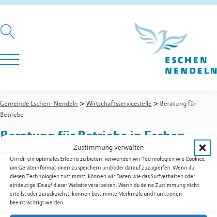
>
>
Gemeinde Eschen-Nendeln
Wirtschaftsservicestelle
Beratung für
Betriebe
Beratung für Betriebe
in Eschen
Zustimmung verwalten
Um dir ein optimales Erlebnis zu bieten, verwenden wir Technologien wie Cookies,
um Geräteinformationen zu speichern und/oder darauf zuzugreifen. Wenn du
Wirtschaftsservicestelle
-
Wirtschaftsservicestelle
diesen Technologien zustimmst, können wir Daten wie das Surfverhalten oder
Gstöhl Egon
eindeutige IDs auf dieser Website verarbeiten. Wenn du deine Zustimmung nicht
erteilst oder zurückziehst, können bestimmte Merkmale und Funktionen
Festnetz
+423 377 51 21
beeinträchtigt werden.
wss@eschen.li