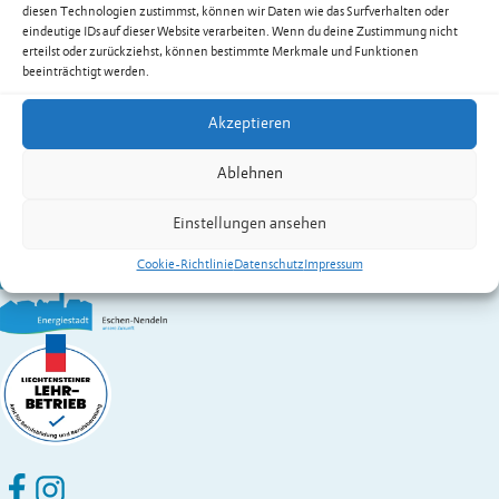
Empfangssekretariat
diesen Technologien zustimmst, können wir Daten wie das Surfverhalten oder
Festnetz
+423 377 50 10
eindeutige IDs auf dieser Website verarbeiten. Wenn du deine Zustimmung nicht
verwaltung@eschen.li
erteilst oder zurückziehst, können bestimmte Merkmale und Funktionen
beeinträchtigt werden.
Zur Übersicht der Dienstleistungen & Services
Gemeinde Eschen-Nendeln
Akzeptieren
St. Martins-Ring 2, 9492 Eschen
Ablehnen
Fürstentum Liechtenstein
Festnetz
+423 377 50 10
,
verwaltung@eschen.li
Einstellungen ansehen
Cookie-Richtlinie
Datenschutz
Impressum