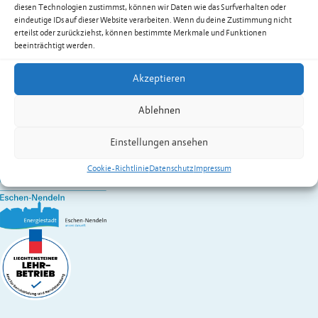
Wohlwend Marlies
diesen Technologien zustimmst, können wir Daten wie das Surfverhalten oder
Festnetz
+423 377 49 91
eindeutige IDs auf dieser Website verarbeiten. Wenn du deine Zustimmung nicht
Mobil
+423 794 90 25
erteilst oder zurückziehst, können bestimmte Merkmale und Funktionen
beeinträchtigt werden.
marlies.wohlwend@eschen.li
Zur Übersicht der Dienstleistungen & Services
Akzeptieren
Gemeinde Eschen-Nendeln
Ablehnen
St. Martins-Ring 2, 9492 Eschen
Fürstentum Liechtenstein
Einstellungen ansehen
Festnetz
+423 377 50 10
,
verwaltung@eschen.li
Cookie-Richtlinie
Datenschutz
Impressum