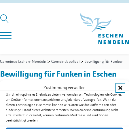
>
>
Gemeinde Eschen-Nendeln
Gemeindepolizei
Bewilligung für Funken
Bewilligung für Funken
in Eschen
Zustimmung verwalten
Um dir ein optimales Erlebnis zu bieten, verwenden wir Technologien wie Cookies,
Gemeindepolizei
-
Gemeindepolizist
um Geräteinformationen zu speichern und/oder darauf zuzugreifen. Wenn du
Biedermann Jürgen
diesen Technologien zustimmst, können wir Daten wie das Surfverhalten oder
Festnetz
+423 377 49 99
eindeutige IDs auf dieser Website verarbeiten. Wenn du deine Zustimmung nicht
erteilst oder zurückziehst, können bestimmte Merkmale und Funktionen
Mobil
+423 794 90 20
beeinträchtigt werden.
juergen.biedermann@eschen.li