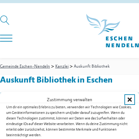
>
>
Gemeinde Eschen-Nendeln
Kanzlei
Auskunft Bibliothek
Auskunft Bibliothek
in Eschen
Zustimmung verwalten
Kanzlei
-
Bibliothekarin
Um dir ein optimales Erlebnis zu bieten, verwenden wir Technologien wie Cookies,
Frick Gabriela
um Geräteinformationen zu speichern und/oder darauf zuzugreifen. Wenn du
Festnetz
+423 373 30 40
diesen Technologien zustimmst, können wir Daten wie das Surfverhalten oder
eindeutige IDs auf dieser Website verarbeiten. Wenn du deine Zustimmung nicht
gabriela.frick@eschen.li
erteilst oder zurückziehst, können bestimmte Merkmale und Funktionen
Blumenthal Gabriela
beeinträchtigt werden.