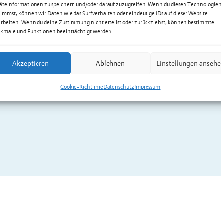
äteinformationen zu speichern und/oder darauf zuzugreifen. Wenn du diesen Technologie
timmst, können wir Daten wie das Surfverhalten oder eindeutige IDs auf dieser Website
arbeiten. Wenn du deine Zustimmung nicht erteilst oder zurückziehst, können bestimmte
kmale und Funktionen beeinträchtigt werden.
Akzeptieren
Ablehnen
Einstellungen anseh
Cookie-Richtlinie
Datenschutz
Impressum