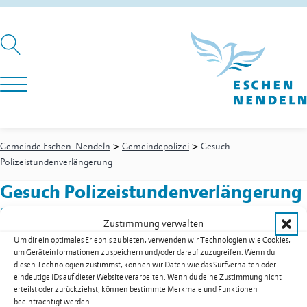
>
>
Gemeinde Eschen-Nendeln
Gemeindepolizei
Gesuch
Polizeistundenverlängerung
Gesuch Polizeistundenverlängerung
in Eschen
Zustimmung verwalten
Um dir ein optimales Erlebnis zu bieten, verwenden wir Technologien wie Cookies,
um Geräteinformationen zu speichern und/oder darauf zuzugreifen. Wenn du
diesen Technologien zustimmst, können wir Daten wie das Surfverhalten oder
Gemeindepolizei
-
Gemeindepolizist
eindeutige IDs auf dieser Website verarbeiten. Wenn du deine Zustimmung nicht
Biedermann Jürgen
erteilst oder zurückziehst, können bestimmte Merkmale und Funktionen
Festnetz
+423 377 49 99
beeinträchtigt werden.