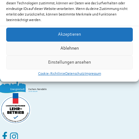
Klossner Marcel
diesen Technologien zustimmst, können wir Daten wie das Surfverhalten oder
Mobil
+423 794 90 39
eindeutige IDs auf dieser Website verarbeiten. Wenn du deine Zustimmung nicht
marcel.klossner@eschen.li
erteilst oder zurückziehst, können bestimmte Merkmale und Funktionen
beeinträchtigt werden.
Zur Übersicht der Dienstleistungen & Services
Gemeinde Eschen-Nendeln
Akzeptieren
St. Martins-Ring 2, 9492 Eschen
Ablehnen
Fürstentum Liechtenstein
Festnetz
+423 377 50 10
,
verwaltung@eschen.li
Einstellungen ansehen
Cookie-Richtlinie
Datenschutz
Impressum