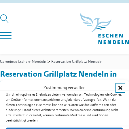
>
Gemeinde Eschen-Nendeln
Reservation Grillplatz Nendeln
Reservation Grillplatz Nendeln
in
Eschen
Zustimmung verwalten
Um dir ein optimales Erlebnis zu bieten, verwenden wir Technologien wie Cookies,
um Geräteinformationen zu speichern und/oder darauf zuzugreifen. Wenn du
diesen Technologien zustimmst, können wir Daten wie das Surfverhalten oder
-
Hauswart Begegnungszentrum Clunia Nendeln
eindeutige IDs auf dieser Website verarbeiten. Wenn du deine Zustimmung nicht
Zur Übersicht der Dienstleistungen & Services
erteilst oder zurückziehst, können bestimmte Merkmale und Funktionen
beeinträchtigt werden.
Gemeinde Eschen-Nendeln