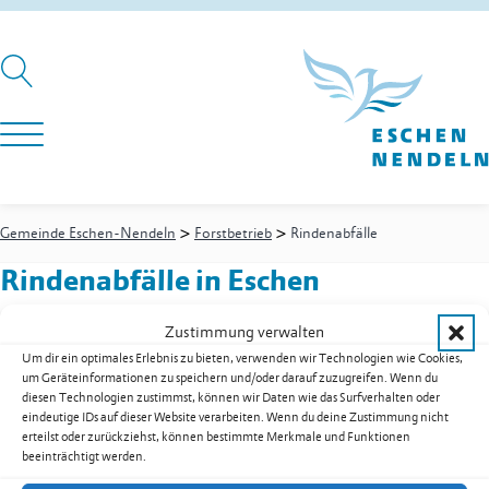
>
>
Gemeinde Eschen-Nendeln
Forstbetrieb
Rindenabfälle
Rindenabfälle
in Eschen
Zustimmung verwalten
Um dir ein optimales Erlebnis zu bieten, verwenden wir Technologien wie Cookies,
Forstbetrieb
-
Gemeindeförster
um Geräteinformationen zu speichern und/oder darauf zuzugreifen. Wenn du
Gabathuler Adrian
diesen Technologien zustimmst, können wir Daten wie das Surfverhalten oder
Festnetz
+423 373 62 28
eindeutige IDs auf dieser Website verarbeiten. Wenn du deine Zustimmung nicht
erteilst oder zurückziehst, können bestimmte Merkmale und Funktionen
Mobil
+423 794 90 23
beeinträchtigt werden.
adrian.gabathuler@eschen.li