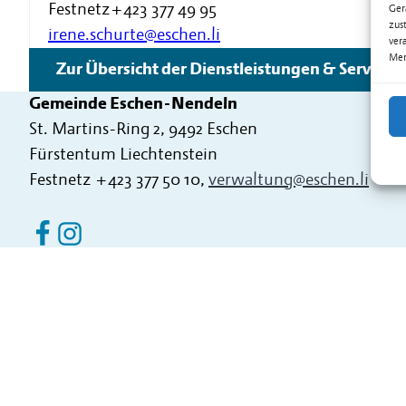
Festnetz
+423 377 49 95
Ger
zus
irene.schurte@eschen.li
ver
Mer
Zur Übersicht der Dienstleistungen & Services
Gemeinde Eschen-Nendeln
St. Martins-Ring 2, 9492 Eschen
Fürstentum Liechtenstein
Festnetz
+423 377 50 10
,
verwaltung@eschen.li
Eschen Nendeln auf Facebook
Eschen Nendeln auf Instagram