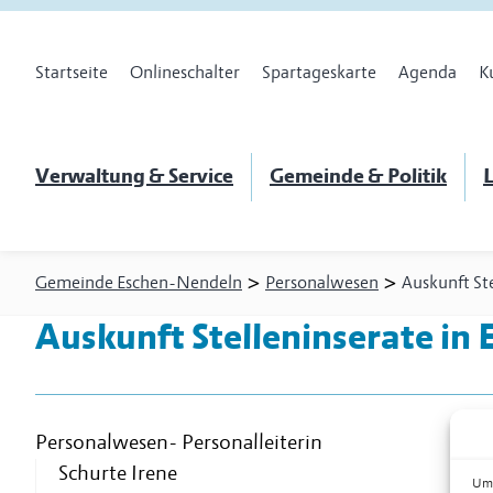
Startseite
Onlineschalter
Spartageskarte
Agenda
K
Verwaltung & Service
Gemeinde & Politik
L
>
>
Gemeinde Eschen-Nendeln
Personalwesen
Auskunft St
Auskunft Stelleninserate
in 
Personalwesen
-
Personalleiterin
Schurte Irene
Um 