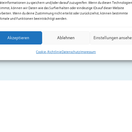
äteinformationen zu speichern und/oder darauf zuzugreifen. Wenn du diesen Technologie
timmst, können wir Daten wie das Surfverhalten oder eindeutige IDs auf dieser Website
arbeiten. Wenn du deine Zustimmung nicht erteilst oder zurückziehst, können bestimmte
kmale und Funktionen beeinträchtigt werden.
Akzeptieren
Ablehnen
Einstellungen anseh
Cookie-Richtlinie
Datenschutz
Impressum