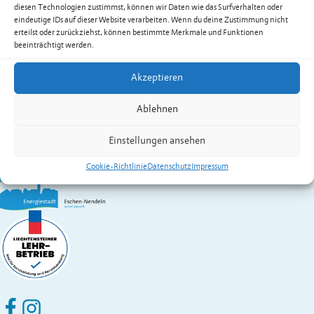
Quaderer Tino
diesen Technologien zustimmst, können wir Daten wie das Surfverhalten oder
Festnetz
+423 377 50 11
eindeutige IDs auf dieser Website verarbeiten. Wenn du deine Zustimmung nicht
tino.quaderer@eschen.li
erteilst oder zurückziehst, können bestimmte Merkmale und Funktionen
beeinträchtigt werden.
Zur Übersicht der Dienstleistungen & Services
Gemeinde Eschen-Nendeln
Akzeptieren
St. Martins-Ring 2, 9492 Eschen
Ablehnen
Fürstentum Liechtenstein
Festnetz
+423 377 50 10
,
verwaltung@eschen.li
Einstellungen ansehen
Cookie-Richtlinie
Datenschutz
Impressum