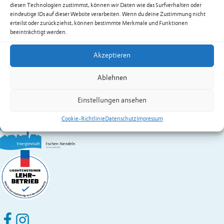
Empfangssekretariat
diesen Technologien zustimmst, können wir Daten wie das Surfverhalten oder
Festnetz
+423 377 50 10
eindeutige IDs auf dieser Website verarbeiten. Wenn du deine Zustimmung nicht
verwaltung@eschen.li
erteilst oder zurückziehst, können bestimmte Merkmale und Funktionen
beeinträchtigt werden.
Zur Übersicht der Dienstleistungen & Services
Gemeinde Eschen-Nendeln
Akzeptieren
St. Martins-Ring 2, 9492 Eschen
Ablehnen
Fürstentum Liechtenstein
Festnetz
+423 377 50 10
,
verwaltung@eschen.li
Einstellungen ansehen
Cookie-Richtlinie
Datenschutz
Impressum