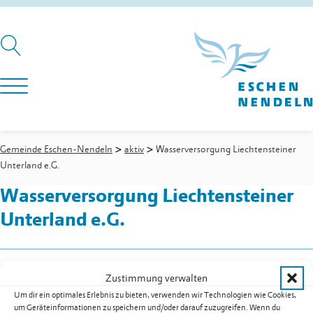
>
>
Gemeinde Eschen-Nendeln
aktiv
Wasserversorgung Liechtensteiner
Unterland e.G.
Wasserversorgung Liechtensteiner
Unterland e.G.
Wirtschaftspark 19
Zustimmung verwalten
9492
Eschen
Um dir ein optimales Erlebnis zu bieten, verwenden wir Technologien wie Cookies,
Festnetz
+423 373 25 55
um Geräteinformationen zu speichern und/oder darauf zuzugreifen. Wenn du