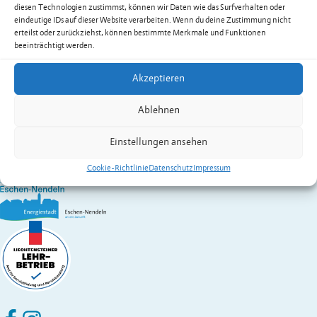
diesen Technologien zustimmst, können wir Daten wie das Surfverhalten oder
E-Mail
info@wlu.li
eindeutige IDs auf dieser Website verarbeiten. Wenn du deine Zustimmung nicht
Web
www.wlu.li
erteilst oder zurückziehst, können bestimmte Merkmale und Funktionen
Kontakt:
Matt
Georg
beeinträchtigt werden.
Wirtschaft A – Z
Akzeptieren
Gemeinde Eschen-Nendeln
St. Martins-Ring 2, 9492 Eschen
Ablehnen
Fürstentum Liechtenstein
Festnetz
+423 377 50 10
,
verwaltung@eschen.li
Einstellungen ansehen
Cookie-Richtlinie
Datenschutz
Impressum