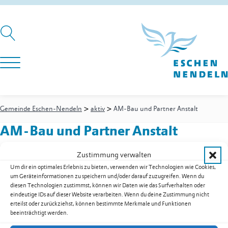
>
>
Gemeinde Eschen-Nendeln
aktiv
AM-Bau und Partner Anstalt
AM-Bau und Partner Anstalt
Zustimmung verwalten
Um dir ein optimales Erlebnis zu bieten, verwenden wir Technologien wie Cookies,
um Geräteinformationen zu speichern und/oder darauf zuzugreifen. Wenn du
Goldene Boos-Gasse 45
diesen Technologien zustimmst, können wir Daten wie das Surfverhalten oder
9492
Eschen
eindeutige IDs auf dieser Website verarbeiten. Wenn du deine Zustimmung nicht
erteilst oder zurückziehst, können bestimmte Merkmale und Funktionen
Festnetz
+423 370 13 05
beeinträchtigt werden.
E-Mail
am-bau@adon.li