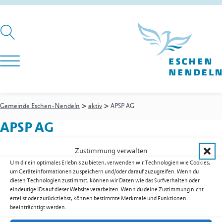
>
>
Gemeinde Eschen-Nendeln
aktiv
APSP AG
APSP AG
Zustimmung verwalten
Um dir ein optimales Erlebnis zu bieten, verwenden wir Technologien wie Cookies,
Quellenstrasse 14
um Geräteinformationen zu speichern und/oder darauf zuzugreifen. Wenn du
9492
Eschen
diesen Technologien zustimmst, können wir Daten wie das Surfverhalten oder
Festnetz
+423 370 29 85
eindeutige IDs auf dieser Website verarbeiten. Wenn du deine Zustimmung nicht
erteilst oder zurückziehst, können bestimmte Merkmale und Funktionen
E-Mail
m.loewenstrom@adon.li
beeinträchtigt werden.
Kontakt:
Löwenstrom
Michael