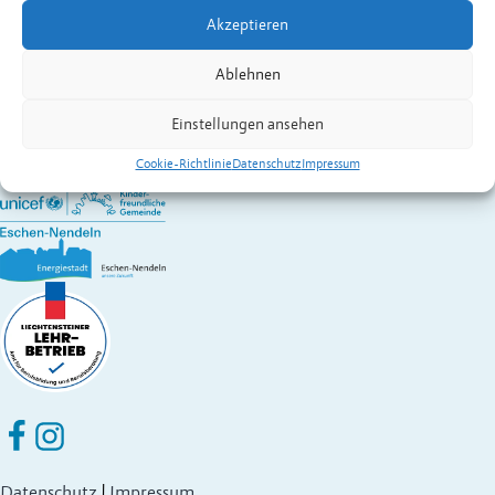
E-Mail
info@bukal.li
Akzeptieren
Wirtschaft A – Z
Gemeinde Eschen-Nendeln
Ablehnen
St. Martins-Ring 2, 9492 Eschen
Fürstentum Liechtenstein
Einstellungen ansehen
Festnetz
+423 377 50 10
,
verwaltung@eschen.li
Cookie-Richtlinie
Datenschutz
Impressum
Eschen Nendeln auf Facebook
Eschen Nendeln auf Instagram
Datenschutz
|
Impressum