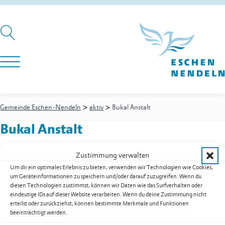
>
>
Gemeinde Eschen-Nendeln
aktiv
Bukal Anstalt
Bukal Anstalt
Zustimmung verwalten
Um dir ein optimales Erlebnis zu bieten, verwenden wir Technologien wie Cookies,
Baumontage
um Geräteinformationen zu speichern und/oder darauf zuzugreifen. Wenn du
diesen Technologien zustimmst, können wir Daten wie das Surfverhalten oder
Bahngasse 21
eindeutige IDs auf dieser Website verarbeiten. Wenn du deine Zustimmung nicht
9485
Nendeln
erteilst oder zurückziehst, können bestimmte Merkmale und Funktionen
beeinträchtigt werden.
Festnetz
+423 373 47 84