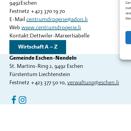
9492
Eschen
Ger
zus
Festnetz
+423 370 19 70
ver
E-Mail
centrumdrogerie@adon.li
Mer
Web
www.centrumdrogerie.li
Kontakt:
Dettwiler-Marxer
Isabelle
Wirtschaft A – Z
Gemeinde Eschen-Nendeln
St. Martins-Ring 2, 9492 Eschen
Fürstentum Liechtenstein
Festnetz
+423 377 50 10
,
verwaltung@eschen.li
Eschen Nendeln auf Facebook
Eschen Nendeln auf Instagram