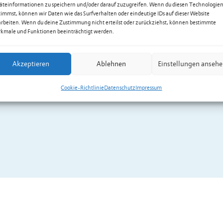
äteinformationen zu speichern und/oder darauf zuzugreifen. Wenn du diesen Technologie
timmst, können wir Daten wie das Surfverhalten oder eindeutige IDs auf dieser Website
arbeiten. Wenn du deine Zustimmung nicht erteilst oder zurückziehst, können bestimmte
kmale und Funktionen beeinträchtigt werden.
Akzeptieren
Ablehnen
Einstellungen anseh
Cookie-Richtlinie
Datenschutz
Impressum