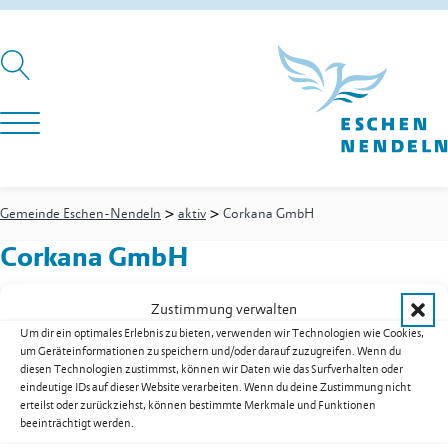
>
>
Gemeinde Eschen-Nendeln
aktiv
Corkana GmbH
Corkana GmbH
Zustimmung verwalten
Um dir ein optimales Erlebnis zu bieten, verwenden wir Technologien wie Cookies,
Fluxstrasse 29
um Geräteinformationen zu speichern und/oder darauf zuzugreifen. Wenn du
9492
Eschen
diesen Technologien zustimmst, können wir Daten wie das Surfverhalten oder
Mobil
+41 78 300 03 03
eindeutige IDs auf dieser Website verarbeiten. Wenn du deine Zustimmung nicht
E-Mail
info@corkana.com
erteilst oder zurückziehst, können bestimmte Merkmale und Funktionen
beeinträchtigt werden.
Web
www.corkana.com