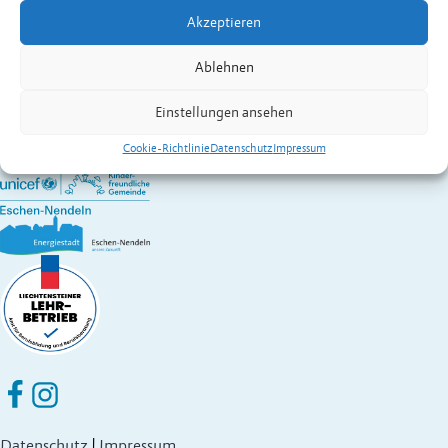
Kontakt:
Gstöhl
Larisa
Akzeptieren
Wirtschaft A – Z
Gemeinde Eschen-Nendeln
Ablehnen
St. Martins-Ring 2, 9492 Eschen
Fürstentum Liechtenstein
Einstellungen ansehen
Festnetz
+423 377 50 10
,
verwaltung@eschen.li
Cookie-Richtlinie
Datenschutz
Impressum
Eschen Nendeln auf Facebook
Eschen Nendeln auf Instagram
Datenschutz
|
Impressum