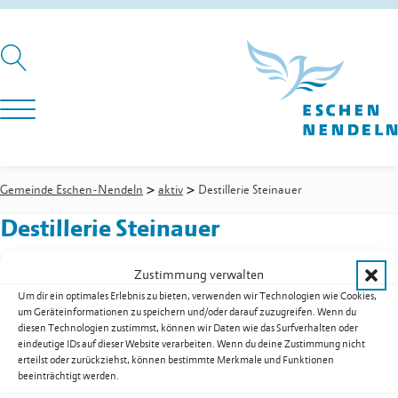
>
>
Gemeinde Eschen-Nendeln
aktiv
Destillerie Steinauer
Destillerie Steinauer
Zustimmung verwalten
Um dir ein optimales Erlebnis zu bieten, verwenden wir Technologien wie Cookies,
Rosenweg 7
um Geräteinformationen zu speichern und/oder darauf zuzugreifen. Wenn du
9492
Eschen
diesen Technologien zustimmst, können wir Daten wie das Surfverhalten oder
Mobil
+41 78 600 70 88
eindeutige IDs auf dieser Website verarbeiten. Wenn du deine Zustimmung nicht
E-Mail
info@destillerie.li
erteilst oder zurückziehst, können bestimmte Merkmale und Funktionen
beeinträchtigt werden.
Web
www.destillerie.li/