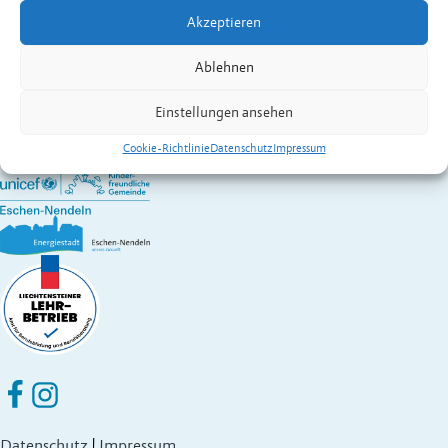
Kontakt:
Steinauer
Andreas
Akzeptieren
Wirtschaft A – Z
Gemeinde Eschen-Nendeln
Ablehnen
St. Martins-Ring 2, 9492 Eschen
Fürstentum Liechtenstein
Einstellungen ansehen
Festnetz
+423 377 50 10
,
verwaltung@eschen.li
Cookie-Richtlinie
Datenschutz
Impressum
Eschen Nendeln auf Facebook
Eschen Nendeln auf Instagram
Datenschutz
|
Impressum