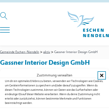
>
>
Gemeinde Eschen-Nendeln
aktiv
Gassner Interior Design GmbH
Gassner Interior Design GmbH
Zustimmung verwalten
Um dir ein optimales Erlebnis zu bieten, verwenden wir Technologien wie Cookies,
Ziegeleistrasse 20
um Geräteinformationen zu speichern und/oder darauf zuzugreifen. Wenn du
9485
Nendeln
diesen Technologien zustimmst, können wir Daten wie das Surfverhalten oder
Mobil
+41 79 598 41 79
eindeutige IDs auf dieser Website verarbeiten. Wenn du deine Zustimmung nicht
E-Mail
design@gassnerinterior.li
erteilst oder zurückziehst, können bestimmte Merkmale und Funktionen
beeinträchtigt werden.
Web
www.gassnerinterior.li