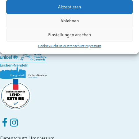
Kontakt:
Gassner
Angelika
Akzeptieren
Wirtschaft A – Z
Gemeinde Eschen-Nendeln
Ablehnen
St. Martins-Ring 2, 9492 Eschen
Fürstentum Liechtenstein
Einstellungen ansehen
Festnetz
+423 377 50 10
,
verwaltung@eschen.li
Cookie-Richtlinie
Datenschutz
Impressum
Eschen Nendeln auf Facebook
Eschen Nendeln auf Instagram
Datenschutz
|
Impressum