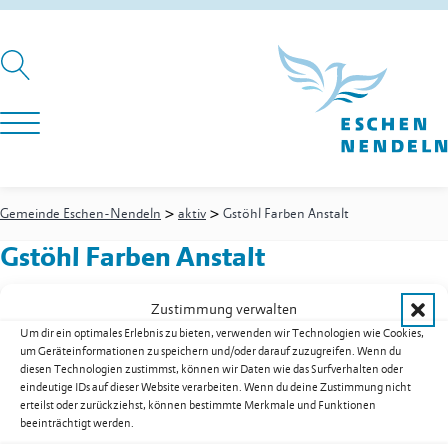
>
>
Gemeinde Eschen-Nendeln
aktiv
Gstöhl Farben Anstalt
Gstöhl Farben Anstalt
Zustimmung verwalten
Um dir ein optimales Erlebnis zu bieten, verwenden wir Technologien wie Cookies,
Hub 6
um Geräteinformationen zu speichern und/oder darauf zuzugreifen. Wenn du
9492
Eschen
diesen Technologien zustimmst, können wir Daten wie das Surfverhalten oder
Mobil
+41 78 228 49 89
eindeutige IDs auf dieser Website verarbeiten. Wenn du deine Zustimmung nicht
E-Mail
info@gstoehl-farben.li
erteilst oder zurückziehst, können bestimmte Merkmale und Funktionen
beeinträchtigt werden.
Web
gstoehl-farben.li/