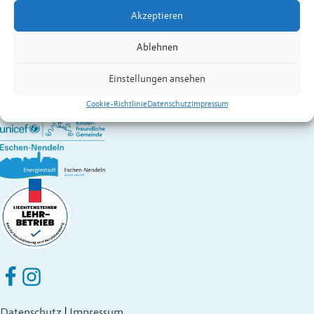
Kontakt:
Gstöhl
Julia
Akzeptieren
Wirtschaft A – Z
Gemeinde Eschen-Nendeln
Ablehnen
St. Martins-Ring 2, 9492 Eschen
Fürstentum Liechtenstein
Einstellungen ansehen
Festnetz
+423 377 50 10
,
verwaltung@eschen.li
Cookie-Richtlinie
Datenschutz
Impressum
Eschen Nendeln auf Facebook
Eschen Nendeln auf Instagram
Datenschutz
|
Impressum