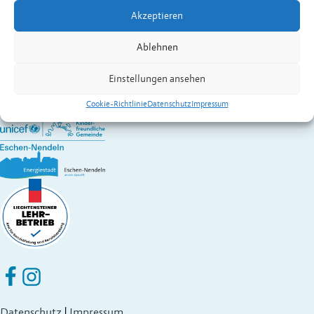
Kontakt:
Hasler
Günther
Akzeptieren
Wirtschaft A – Z
Gemeinde Eschen-Nendeln
Ablehnen
St. Martins-Ring 2, 9492 Eschen
Fürstentum Liechtenstein
Einstellungen ansehen
Festnetz
+423 377 50 10
,
verwaltung@eschen.li
Cookie-Richtlinie
Datenschutz
Impressum
Eschen Nendeln auf Facebook
Eschen Nendeln auf Instagram
Datenschutz
|
Impressum