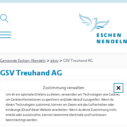
>
>
Gemeinde Eschen-Nendeln
aktiv
GSV Treuhand AG
GSV Treuhand AG
Zustimmung verwalten
Um dir ein optimales Erlebnis zu bieten, verwenden wir Technologien wie Cookies,
Rheinstrasse 11b
Postfach 300
um Geräteinformationen zu speichern und/oder darauf zuzugreifen. Wenn du
9485
Nendeln
diesen Technologien zustimmst, können wir Daten wie das Surfverhalten oder
Festnetz
+423 373 35 55
eindeutige IDs auf dieser Website verarbeiten. Wenn du deine Zustimmung nicht
E-Mail
info@gsv.li
erteilst oder zurückziehst, können bestimmte Merkmale und Funktionen
beeinträchtigt werden.
Web
www.gsv.li