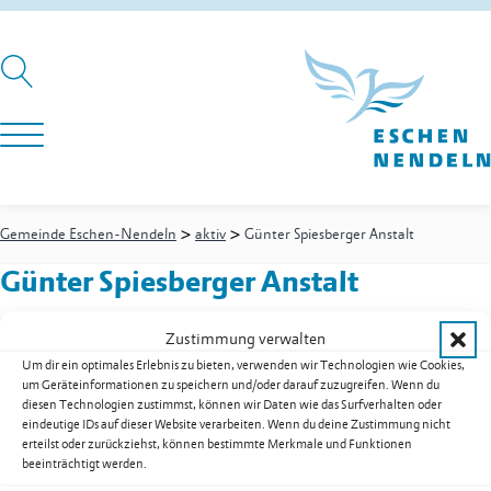
>
>
Gemeinde Eschen-Nendeln
aktiv
Günter Spiesberger Anstalt
Günter Spiesberger Anstalt
Zustimmung verwalten
Um dir ein optimales Erlebnis zu bieten, verwenden wir Technologien wie Cookies,
Innere Wiesen 14
um Geräteinformationen zu speichern und/oder darauf zuzugreifen. Wenn du
9485
Nendeln
diesen Technologien zustimmst, können wir Daten wie das Surfverhalten oder
Festnetz
+423 791 44 20
eindeutige IDs auf dieser Website verarbeiten. Wenn du deine Zustimmung nicht
E-Mail
info@spiesberger.cc
erteilst oder zurückziehst, können bestimmte Merkmale und Funktionen
beeinträchtigt werden.
Web
www.spiesberger.cc