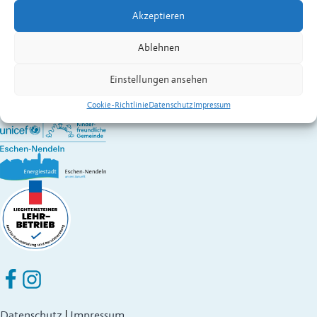
Kontakt:
Spiesberger
Günter
Akzeptieren
Wirtschaft A – Z
Gemeinde Eschen-Nendeln
Ablehnen
St. Martins-Ring 2, 9492 Eschen
Fürstentum Liechtenstein
Einstellungen ansehen
Festnetz
+423 377 50 10
,
verwaltung@eschen.li
Cookie-Richtlinie
Datenschutz
Impressum
Eschen Nendeln auf Facebook
Eschen Nendeln auf Instagram
Datenschutz
|
Impressum