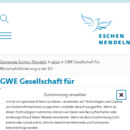
>
>
Gemeinde Eschen-Nendeln
aktiv
GWE Gesellschaft für
Wirtschaftsförderung in der EU
GWE Gesellschaft für
Wirtschaftsförderung in der EU
Zustimmung verwalten
Um dir ein optimales Erlebnis zu bieten, verwenden wir Technologien wie Cookies,
um Geräteinformationen zu speichern und/oder darauf zuzugreifen. Wenn du
diesen Technologien zustimmst, können wir Daten wie das Surfverhalten oder
St. Martins-Ring 35
Postfach 7
eindeutige IDs auf dieser Website verarbeiten. Wenn du deine Zustimmung nicht
9492
Eschen
erteilst oder zurückziehst, können bestimmte Merkmale und Funktionen
Festnetz
+423 701 01 41
beeinträchtigt werden.