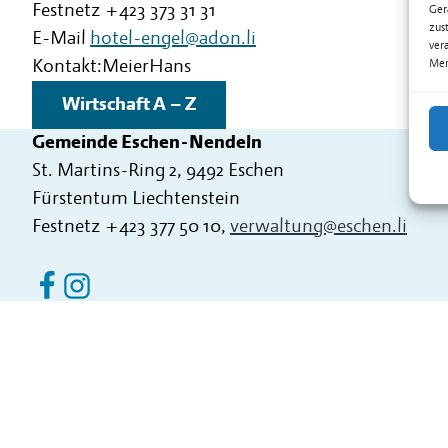
Festnetz
+423 373 31 31
Ger
zus
E-Mail
hotel-engel@adon.li
ver
Kontakt:
Meier
Hans
Mer
Wirtschaft A – Z
Gemeinde Eschen-Nendeln
St. Martins-Ring 2, 9492 Eschen
Fürstentum Liechtenstein
Festnetz
+423 377 50 10
,
verwaltung@eschen.li
Eschen Nendeln auf Facebook
Eschen Nendeln auf Instagram