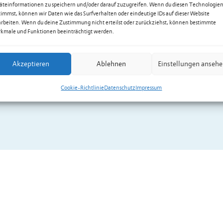
äteinformationen zu speichern und/oder darauf zuzugreifen. Wenn du diesen Technologie
timmst, können wir Daten wie das Surfverhalten oder eindeutige IDs auf dieser Website
arbeiten. Wenn du deine Zustimmung nicht erteilst oder zurückziehst, können bestimmte
kmale und Funktionen beeinträchtigt werden.
Akzeptieren
Ablehnen
Einstellungen anseh
Cookie-Richtlinie
Datenschutz
Impressum