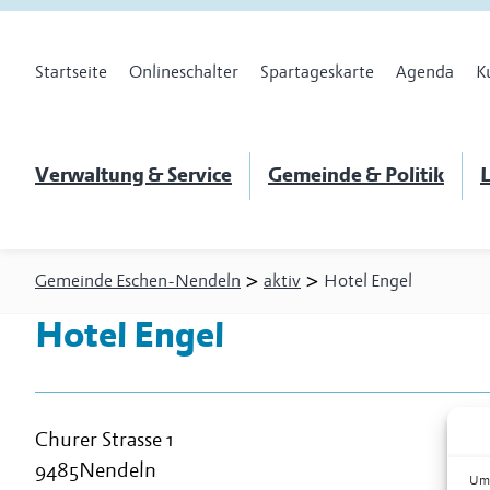
Startseite
Onlineschalter
Spartageskarte
Agenda
K
Verwaltung & Service
Gemeinde & Politik
L
>
>
Gemeinde Eschen-Nendeln
aktiv
Hotel Engel
Hotel Engel
Churer Strasse 1
9485
Nendeln
Um 