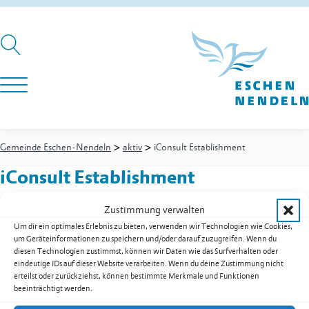
>
>
Gemeinde Eschen-Nendeln
aktiv
iConsult Establishment
iConsult Establishment
Zustimmung verwalten
Um dir ein optimales Erlebnis zu bieten, verwenden wir Technologien wie Cookies,
um Geräteinformationen zu speichern und/oder darauf zuzugreifen. Wenn du
Eichenstrasse 47
diesen Technologien zustimmst, können wir Daten wie das Surfverhalten oder
9492
Eschen
eindeutige IDs auf dieser Website verarbeiten. Wenn du deine Zustimmung nicht
erteilst oder zurückziehst, können bestimmte Merkmale und Funktionen
Festnetz
+423 375 03 45
beeinträchtigt werden.
E-Mail
info@iConsult.li