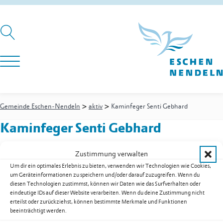
>
>
Gemeinde Eschen-Nendeln
aktiv
Kaminfeger Senti Gebhard
Kaminfeger Senti Gebhard
Zustimmung verwalten
Um dir ein optimales Erlebnis zu bieten, verwenden wir Technologien wie Cookies,
Churer Strasse 13
um Geräteinformationen zu speichern und/oder darauf zuzugreifen. Wenn du
9485
Nendeln
diesen Technologien zustimmst, können wir Daten wie das Surfverhalten oder
Festnetz
+423 373 35 02
eindeutige IDs auf dieser Website verarbeiten. Wenn du deine Zustimmung nicht
Mobil
+423 777 22 32
erteilst oder zurückziehst, können bestimmte Merkmale und Funktionen
beeinträchtigt werden.
E-Mail
g.senti@dsl.li