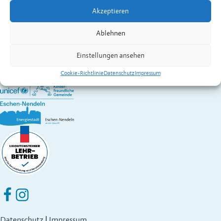
Kontakt:
Senti
Gebhard
Akzeptieren
Wirtschaft A – Z
Gemeinde Eschen-Nendeln
Ablehnen
St. Martins-Ring 2, 9492 Eschen
Fürstentum Liechtenstein
Einstellungen ansehen
Festnetz
+423 377 50 10
,
verwaltung@eschen.li
Cookie-Richtlinie
Datenschutz
Impressum
Eschen Nendeln auf Facebook
Eschen Nendeln auf Instagram
Datenschutz
|
Impressum