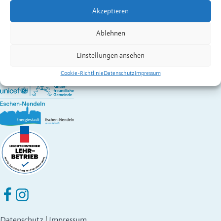
Kontakt:
Oehri
Erika
Akzeptieren
Wirtschaft A – Z
Gemeinde Eschen-Nendeln
Ablehnen
St. Martins-Ring 2, 9492 Eschen
Fürstentum Liechtenstein
Einstellungen ansehen
Festnetz
+423 377 50 10
,
verwaltung@eschen.li
Cookie-Richtlinie
Datenschutz
Impressum
Eschen Nendeln auf Facebook
Eschen Nendeln auf Instagram
Datenschutz
|
Impressum