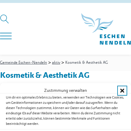
>
>
Gemeinde Eschen-Nendeln
aktiv
Kosmetik & Aesthetik AG
Kosmetik & Aesthetik AG
Zustimmung verwalten
Um dir ein optimales Erlebnis zu bieten, verwenden wir Technologien wie Cookies,
Essanestrasse 27
um Geräteinformationen zu speichern und/oder darauf zuzugreifen. Wenn du
9492
Eschen
diesen Technologien zustimmst, können wir Daten wie das Surfverhalten oder
Mobil
+41 78 626 11 20
eindeutige IDs auf dieser Website verarbeiten. Wenn du deine Zustimmung nicht
E-Mail
info@erikaoehri.li
erteilst oder zurückziehst, können bestimmte Merkmale und Funktionen
beeinträchtigt werden.
Web
www.erikaoehri.li