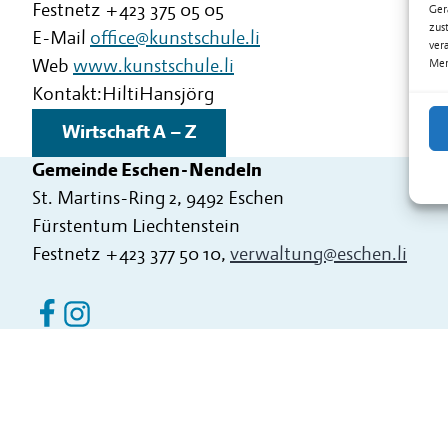
Festnetz
+423 375 05 05
Ger
zus
E-Mail
office@kunstschule.li
ver
Web
www.kunstschule.li
Mer
Kontakt:
Hilti
Hansjörg
Wirtschaft A – Z
Gemeinde Eschen-Nendeln
St. Martins-Ring 2, 9492 Eschen
Fürstentum Liechtenstein
Festnetz
+423 377 50 10
,
verwaltung@eschen.li
Eschen Nendeln auf Facebook
Eschen Nendeln auf Instagram