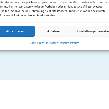
äteinformationen zu speichern und/oder darauf zuzugreifen. Wenn du diesen Technologie
timmst, können wir Daten wie das Surfverhalten oder eindeutige IDs auf dieser Website
arbeiten. Wenn du deine Zustimmung nicht erteilst oder zurückziehst, können bestimmte
kmale und Funktionen beeinträchtigt werden.
Akzeptieren
Ablehnen
Einstellungen anseh
Cookie-Richtlinie
Datenschutz
Impressum