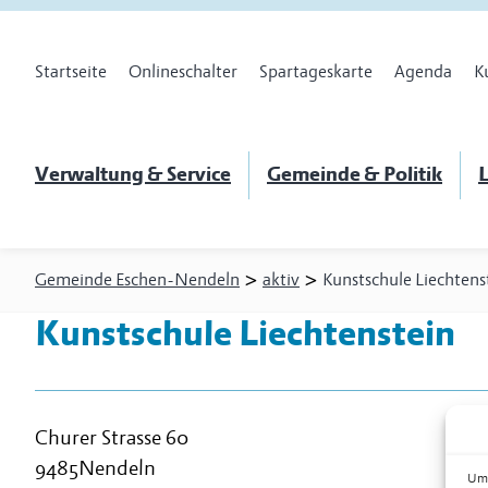
Startseite
Onlineschalter
Spartageskarte
Agenda
K
Verwaltung & Service
Gemeinde & Politik
L
>
>
Gemeinde Eschen-Nendeln
aktiv
Kunstschule Liechtens
Kunstschule Liechtenstein
Churer Strasse 60
9485
Nendeln
Um 