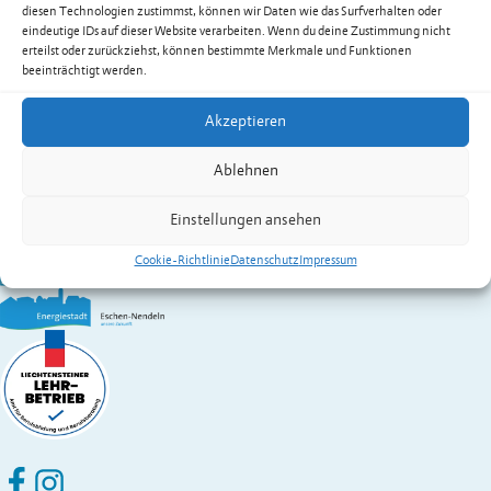
E-Mail
st.martin@lak.li
diesen Technologien zustimmst, können wir Daten wie das Surfverhalten oder
Web
www.lak.li
eindeutige IDs auf dieser Website verarbeiten. Wenn du deine Zustimmung nicht
erteilst oder zurückziehst, können bestimmte Merkmale und Funktionen
Kontakt:
Frick-Sele
Helene
beeinträchtigt werden.
Wirtschaft A – Z
Akzeptieren
Gemeinde Eschen-Nendeln
St. Martins-Ring 2, 9492 Eschen
Ablehnen
Fürstentum Liechtenstein
Festnetz
+423 377 50 10
,
verwaltung@eschen.li
Einstellungen ansehen
Cookie-Richtlinie
Datenschutz
Impressum