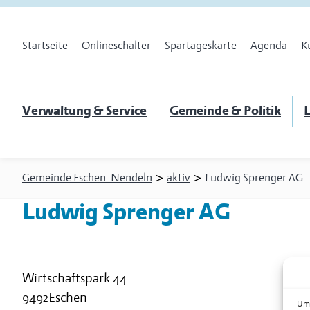
Startseite
Onlineschalter
Spartageskarte
Agenda
K
Verwaltung & Service
Gemeinde & Politik
L
>
>
Gemeinde Eschen-Nendeln
aktiv
Ludwig Sprenger AG
Ludwig Sprenger AG
Wirtschaftspark 44
9492
Eschen
Um 