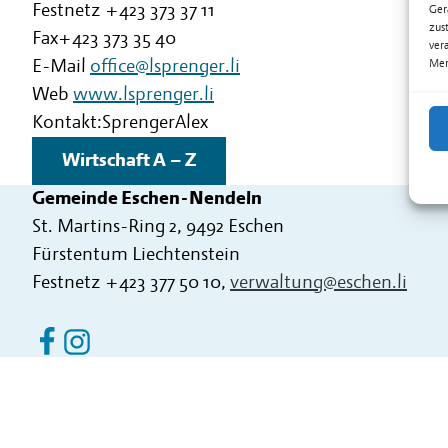
Festnetz
+423 373 37 11
Ger
zus
Fax+423 373 35 40
ver
E-Mail
office@lsprenger.li
Mer
Web
www.lsprenger.li
Kontakt:
Sprenger
Alex
Wirtschaft A – Z
Gemeinde Eschen-Nendeln
St. Martins-Ring 2, 9492 Eschen
Fürstentum Liechtenstein
Festnetz
+423 377 50 10
,
verwaltung@eschen.li
Eschen Nendeln auf Facebook
Eschen Nendeln auf Instagram