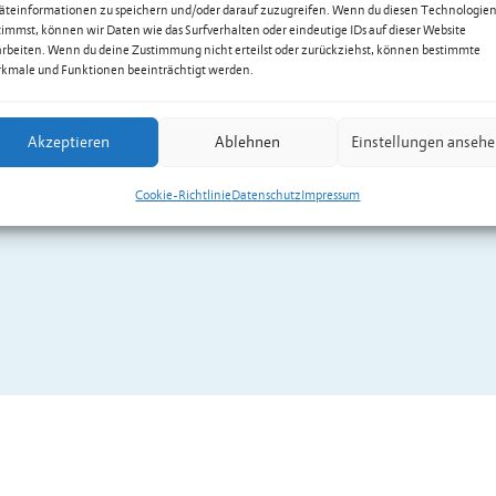
äteinformationen zu speichern und/oder darauf zuzugreifen. Wenn du diesen Technologie
timmst, können wir Daten wie das Surfverhalten oder eindeutige IDs auf dieser Website
arbeiten. Wenn du deine Zustimmung nicht erteilst oder zurückziehst, können bestimmte
kmale und Funktionen beeinträchtigt werden.
Akzeptieren
Ablehnen
Einstellungen anseh
Cookie-Richtlinie
Datenschutz
Impressum