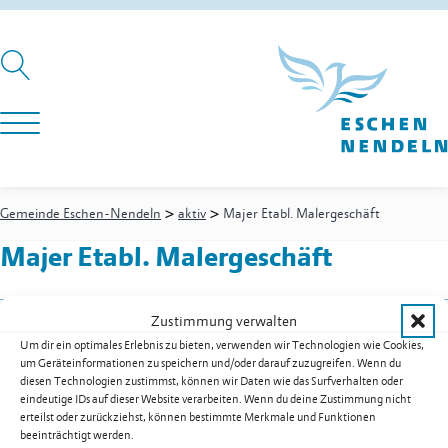
>
>
Gemeinde Eschen-Nendeln
aktiv
Majer Etabl. Malergeschäft
Majer Etabl. Malergeschäft
Zustimmung verwalten
Mühlegasse 15
Um dir ein optimales Erlebnis zu bieten, verwenden wir Technologien wie Cookies,
9492
Eschen
um Geräteinformationen zu speichern und/oder darauf zuzugreifen. Wenn du
Festnetz
+423 373 28 71
diesen Technologien zustimmst, können wir Daten wie das Surfverhalten oder
eindeutige IDs auf dieser Website verarbeiten. Wenn du deine Zustimmung nicht
Mobil
+423 788 77 66
erteilst oder zurückziehst, können bestimmte Merkmale und Funktionen
E-Mail
maler@majer.li
beeinträchtigt werden.