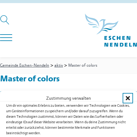
>
>
Gemeinde Eschen-Nendeln
aktiv
Master of colors
Master of colors
Zustimmung verwalten
Tattoo Studio by Nadja
Um dir ein optimales Erlebnis zu bieten, verwenden wir Technologien wie Cookies,
Römerstrasse 3
um Geräteinformationen zu speichern und/oder darauf zuzugreifen. Wenn du
9485
Nendeln
diesen Technologien zustimmst, können wir Daten wie das Surfverhalten oder
eindeutige IDs auf dieser Website verarbeiten. Wenn du deine Zustimmung nicht
Mobil
+41 79 435 22 08
erteilst oder zurückziehst, können bestimmte Merkmale und Funktionen
E-Mail
tattoo@masterofcolors.li
beeinträchtigt werden.