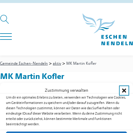
>
>
Gemeinde Eschen-Nendeln
aktiv
MK Martin Kofler
MK Martin Kofler
Zustimmung verwalten
Um dir ein optimales Erlebnis zu bieten, verwenden wir Technologien wie Cookies,
Rötis 13
Postfach 125
um Geräteinformationen zu speichern und/oder darauf zuzugreifen. Wenn du
9492
Eschen
diesen Technologien zustimmst, können wir Daten wie das Surfverhalten oder
E-Mail
info@martinkofler.com
eindeutige IDs auf dieser Website verarbeiten. Wenn du deine Zustimmung nicht
erteilst oder zurückziehst, können bestimmte Merkmale und Funktionen
Web
www.martinkofler.com
beeinträchtigt werden.
Kontakt:
Kofler
Martin