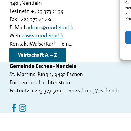
9485
Nendeln
Ger
zus
Festnetz
+423 373 21 39
ver
Fax+423 373 41 49
Mer
E-Mail
admin@modelrail.li
Web
www.modelrail.li
Kontakt:
Walser
Karl-Heinz
Wirtschaft A – Z
Gemeinde Eschen-Nendeln
St. Martins-Ring 2, 9492 Eschen
Fürstentum Liechtenstein
Festnetz
+423 377 50 10
,
verwaltung@eschen.li
Eschen Nendeln auf Facebook
Eschen Nendeln auf Instagram