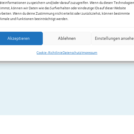
äteinformationen zu speichern und/oder darauf zuzugreifen. Wenn du diesen Technologie
timmst, können wir Daten wie das Surfverhalten oder eindeutige IDs auf dieser Website
arbeiten. Wenn du deine Zustimmung nicht erteilst oder zurückziehst, können bestimmte
kmale und Funktionen beeinträchtigt werden.
Akzeptieren
Ablehnen
Einstellungen anseh
Cookie-Richtlinie
Datenschutz
Impressum