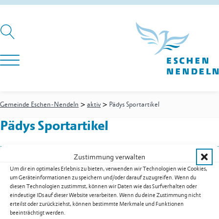
>
>
Gemeinde Eschen-Nendeln
aktiv
Pädys Sportartikel
Pädys Sportartikel
Zustimmung verwalten
Nordic, Bike, Sport
Um dir ein optimales Erlebnis zu bieten, verwenden wir Technologien wie Cookies,
Sägastrasse 36
um Geräteinformationen zu speichern und/oder darauf zuzugreifen. Wenn du
9485
Nendeln
diesen Technologien zustimmst, können wir Daten wie das Surfverhalten oder
eindeutige IDs auf dieser Website verarbeiten. Wenn du deine Zustimmung nicht
Festnetz
+423 370 13 31
erteilst oder zurückziehst, können bestimmte Merkmale und Funktionen
Mobil
+41 79 870 07 07
beeinträchtigt werden.