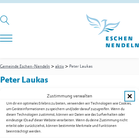
>
>
Gemeinde Eschen-Nendeln
aktiv
Peter Laukas
Peter Laukas
Zustimmung verwalten
Um dir ein optimales Erlebnis zu bieten, verwenden wir Technologien wie Cookies,
Tierfutter
um Geräteinformationen zu speichern und/oder darauf zuzugreifen. Wenn du
Mühlegasse 7
diesen Technologien zustimmst, können wir Daten wie das Surfverhalten oder
9492
Eschen
eindeutige IDs auf dieser Website verarbeiten. Wenn du deine Zustimmung nicht
Festnetz
+423 373 35 04
erteilst oder zurückziehst, können bestimmte Merkmale und Funktionen
beeinträchtigt werden.
Web
www.anpela.li