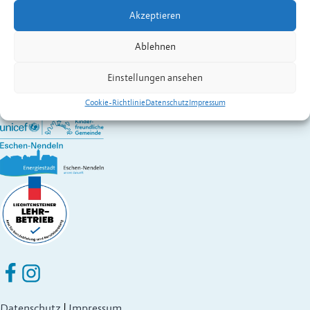
Kontakt:
Laukas
Peter
Akzeptieren
Wirtschaft A – Z
Gemeinde Eschen-Nendeln
Ablehnen
St. Martins-Ring 2, 9492 Eschen
Fürstentum Liechtenstein
Einstellungen ansehen
Festnetz
+423 377 50 10
,
verwaltung@eschen.li
Cookie-Richtlinie
Datenschutz
Impressum
Eschen Nendeln auf Facebook
Eschen Nendeln auf Instagram
Datenschutz
|
Impressum