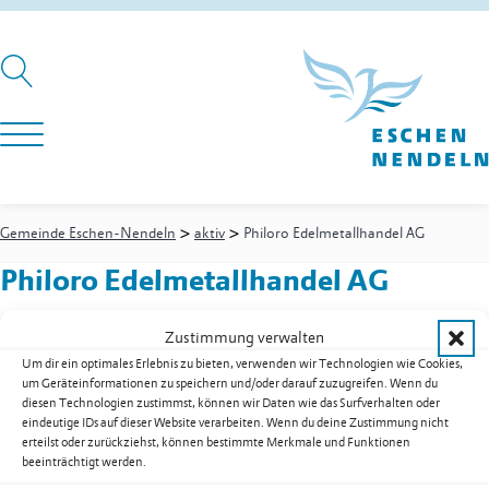
>
>
Gemeinde Eschen-Nendeln
aktiv
Philoro Edelmetallhandel AG
Philoro Edelmetallhandel AG
Zustimmung verwalten
Um dir ein optimales Erlebnis zu bieten, verwenden wir Technologien wie Cookies,
Wirtschaftspark 25
um Geräteinformationen zu speichern und/oder darauf zuzugreifen. Wenn du
9492
Eschen
diesen Technologien zustimmst, können wir Daten wie das Surfverhalten oder
Festnetz
+423 373 50 75
eindeutige IDs auf dieser Website verarbeiten. Wenn du deine Zustimmung nicht
E-Mail
info@philoro.li
erteilst oder zurückziehst, können bestimmte Merkmale und Funktionen
beeinträchtigt werden.
Web
www.philoro.li