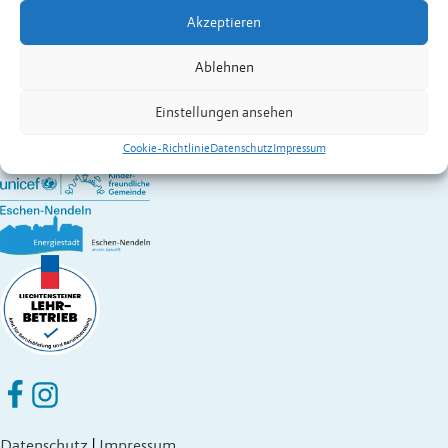
Kontakt:
Brenner
Rudolf
Akzeptieren
Wirtschaft A – Z
Gemeinde Eschen-Nendeln
Ablehnen
St. Martins-Ring 2, 9492 Eschen
Fürstentum Liechtenstein
Einstellungen ansehen
Festnetz
+423 377 50 10
,
verwaltung@eschen.li
Cookie-Richtlinie
Datenschutz
Impressum
Eschen Nendeln auf Facebook
Eschen Nendeln auf Instagram
Datenschutz
|
Impressum