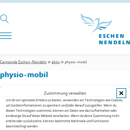
>
>
Gemeinde Eschen-Nendeln
aktiv
physio-mobil
physio-mobil
Zustimmung verwalten
Haus der Gesundheit
Um dir ein optimales Erlebnis zu bieten, verwenden wir Technologien wie Cookies,
St. Martins-Ring 1
um Geräteinformationen zu speichern und/oder darauf zuzugreifen. Wenn du
9492
Eschen
diesen Technologien zustimmst, können wir Daten wie das Surfverhalten oder
eindeutige IDs auf dieser Website verarbeiten. Wenn du deine Zustimmung nicht
Mobil
+41 78 724 92 07
erteilst oder zurückziehst, können bestimmte Merkmale und Funktionen
E-Mail
info@physio-mobil.li
beeinträchtigt werden.