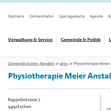
Startseite
Onlineschalter
Spartageskarte
Agenda
K
Verwaltung & Service
Gemeinde & Politik
L
>
>
Gemeinde Eschen-Nendeln
aktiv
Physiotherapie Meier 
Physiotherapie Meier Anstal
Kappelestrasse 7
9492
Eschen
Um 