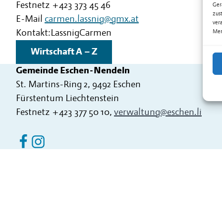
Festnetz
+423 373 45 46
Ger
zus
E-Mail
carmen.lassnig@gmx.at
ver
Kontakt:
Lassnig
Carmen
Mer
Wirtschaft A – Z
Gemeinde Eschen-Nendeln
St. Martins-Ring 2, 9492 Eschen
Fürstentum Liechtenstein
Festnetz
+423 377 50 10
,
verwaltung@eschen.li
Eschen Nendeln auf Facebook
Eschen Nendeln auf Instagram