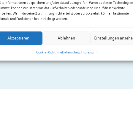
äteinformationen zu speichern und/oder darauf zuzugreifen. Wenn du diesen Technologie
timmst, können wir Daten wie das Surfverhalten oder eindeutige IDs auf dieser Website
arbeiten. Wenn du deine Zustimmung nicht erteilst oder zurückziehst, können bestimmte
kmale und Funktionen beeinträchtigt werden.
Akzeptieren
Ablehnen
Einstellungen anseh
Cookie-Richtlinie
Datenschutz
Impressum