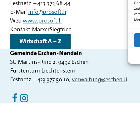
Festnetz
+423 373 68 44
Ger
zus
E-Mail
info@prosoft.li
ver
Web
www.prosoft.li
Mer
Kontakt:
Marxer
Siegfried
Wirtschaft A – Z
Gemeinde Eschen-Nendeln
St. Martins-Ring 2, 9492 Eschen
Fürstentum Liechtenstein
Festnetz
+423 377 50 10
,
verwaltung@eschen.li
Eschen Nendeln auf Facebook
Eschen Nendeln auf Instagram