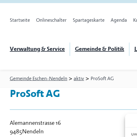
Startseite
Onlineschalter
Spartageskarte
Agenda
K
Verwaltung & Service
Gemeinde & Politik
L
>
>
Gemeinde Eschen-Nendeln
aktiv
ProSoft AG
ProSoft AG
Alemannenstrasse 16
9485
Nendeln
Um 